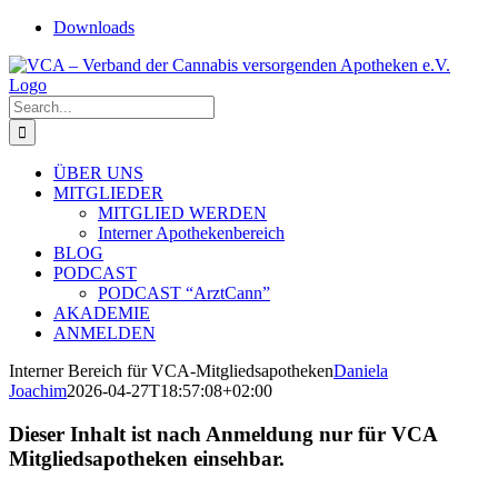
Skip
Downloads
to
content
Search
for:
ÜBER UNS
MITGLIEDER
MITGLIED WERDEN
Interner Apothekenbereich
BLOG
PODCAST
PODCAST “ArztCann”
AKADEMIE
ANMELDEN
Interner Bereich für VCA-Mitgliedsapotheken
Daniela
Joachim
2026-04-27T18:57:08+02:00
Dieser Inhalt ist nach Anmeldung nur für VCA
Mitgliedsapotheken einsehbar.