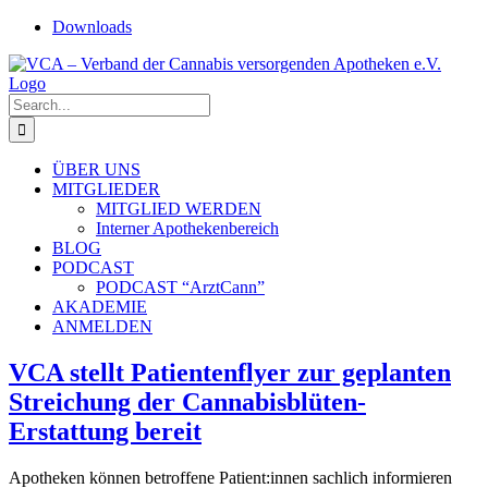
Skip
Downloads
to
content
Search
for:
ÜBER UNS
MITGLIEDER
MITGLIED WERDEN
Interner Apothekenbereich
BLOG
PODCAST
PODCAST “ArztCann”
AKADEMIE
ANMELDEN
VCA stellt Patientenflyer zur geplanten
Streichung der Cannabisblüten-
Erstattung bereit
Apotheken können betroffene Patient:innen sachlich informieren